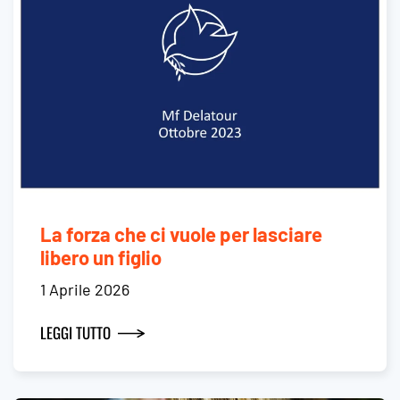
La forza che ci vuole per lasciare
libero un figlio
1 Aprile 2026
LEGGI TUTTO