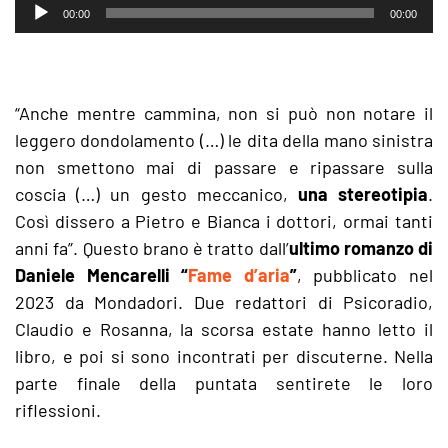
Audio
00:00
00:00
Player
“Anche mentre cammina, non si può non notare il
leggero dondolamento (…) le dita della mano sinistra
non smettono mai di passare e ripassare sulla
coscia (…) un gesto meccanico,
una stereotipia
.
Così dissero a Pietro e Bianca i dottori, ormai tanti
anni fa”. Questo brano è tratto dall’
ultimo romanzo di
Daniele Mencarelli “
Fame d’aria
”
, pubblicato nel
2023 da Mondadori. Due redattori di Psicoradio,
Claudio e Rosanna, la scorsa estate hanno letto il
libro, e poi si sono incontrati per discuterne. Nella
parte finale della puntata sentirete le loro
riflessioni.