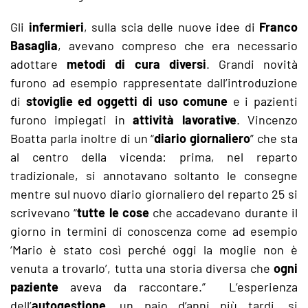
Gli
infermieri
, sulla scia delle nuove idee di
Franco
Basaglia
, avevano compreso che era necessario
adottare
metodi di cura diversi
. Grandi novità
furono ad esempio rappresentate dall’introduzione
di
stoviglie ed oggetti di uso comune
e i pazienti
furono impiegati in
attività lavorative
. Vincenzo
Boatta parla inoltre di un “
diario giornaliero
” che sta
al centro della vicenda: prima, nel reparto
tradizionale, si annotavano soltanto le consegne
mentre sul nuovo diario giornaliero del reparto 25 si
scrivevano “
tutte le cose
che accadevano durante il
giorno in termini di conoscenza come ad esempio
‘Mario è stato così perché oggi la moglie non è
venuta a trovarlo’, tutta una storia diversa che
ogni
paziente
aveva da raccontare.” L’esperienza
dell’
autogestione
, un paio d’anni più tardi, si