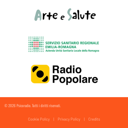
©
2026
Psicoradio. Tutti i diritti riservati.
Cookie Policy
|
Privacy Policy
|
Credits