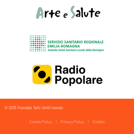
©
2026
Psicoradio. Tutti i diritti riservati.
Cookie Policy
|
Privacy Policy
|
Credits