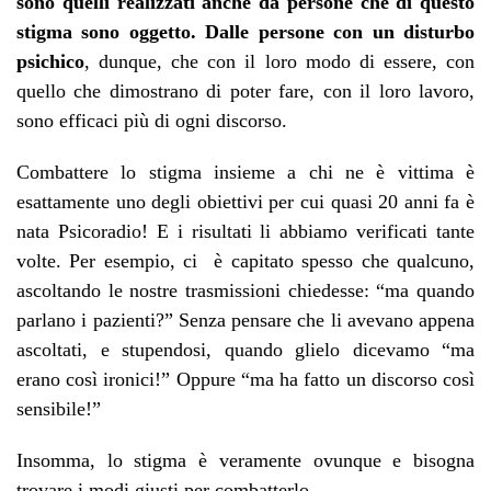
sono quelli realizzati anche da persone che di questo
stigma sono oggetto. Dalle
persone con un disturbo
psichico
, dunque, che con il loro modo di essere, con
quello che dimostrano di poter fare, con il loro lavoro,
sono efficaci più di ogni discorso.
Combattere lo stigma insieme a chi ne è vittima è
esattamente uno degli obiettivi per cui quasi 20 anni fa è
nata Psicoradio! E i risultati li abbiamo verificati tante
volte. Per esempio, ci è capitato spesso che qualcuno,
ascoltando le nostre trasmissioni chiedesse: “ma quando
parlano i pazienti?” Senza pensare che li avevano appena
ascoltati, e stupendosi, quando glielo dicevamo “ma
erano così ironici!” Oppure “ma ha fatto un discorso così
sensibile!”
Insomma, lo stigma è veramente ovunque e bisogna
trovare i modi giusti per combatterlo.