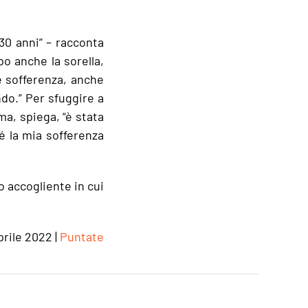
30 anni” – racconta
po anche la sorella,
e sofferenza, anche
ndo.” Per sfuggire a
ma, spiega, “è stata
é la mia sofferenza
o accogliente in cui
prile 2022
|
Puntate