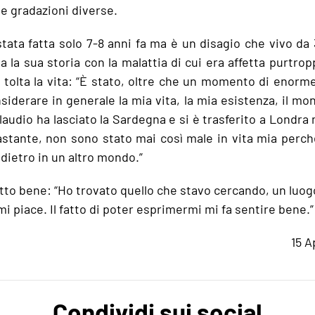
e gradazioni diverse.
stata fatta solo 7-8 anni fa ma è un disagio che vivo da 
a la sua storia con la malattia di cui era affetta purtrop
è tolta la vita: “È stato, oltre che un momento di enorm
nsiderare in generale la mia vita, la mia esistenza, il mo
laudio ha lasciato la Sardegna e si è trasferito a Londra 
stante, non sono stato mai così male in vita mia perch
dietro in un altro mondo.”
atto bene: “Ho trovato quello che stavo cercando, un luog
mi piace. Il fatto di poter esprimermi mi fa sentire bene.”
15 A
Condividi sui social