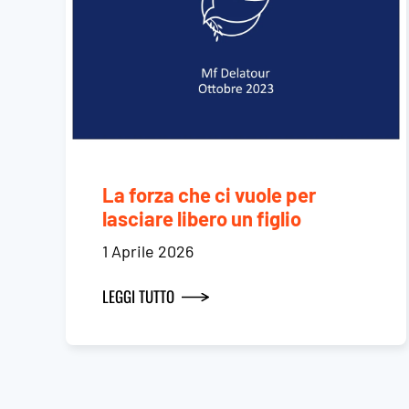
La forza che ci vuole per
lasciare libero un figlio
1 Aprile 2026
LEGGI TUTTO