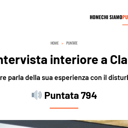
HOME
CHI SIAMO
PU
HOME
PUNTATE
ntervista interiore a Cl
e parla della sua esperienza con il distu
Puntata 794