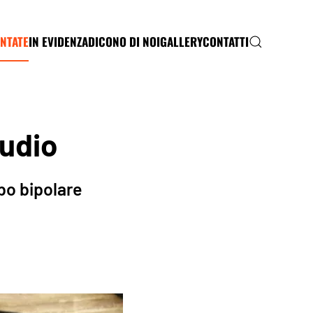
NTATE
IN EVIDENZA
DICONO DI NOI
GALLERY
CONTATTI
audio
rbo bipolare