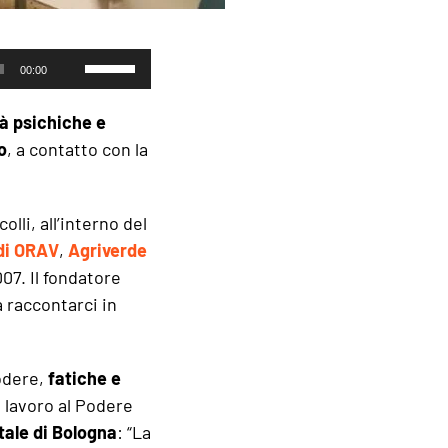
Usa
00:00
i
tasti
tà psichiche e
freccia
o
, a contatto con la
su/giù
per
 colli, all’interno del
aumentare
 di ORAV
,
Agriverde
o
007. Il fondatore
diminuire
 raccontarci in
il
volume.
podere,
fatiche e
l lavoro al Podere
tale di Bologna
: “La