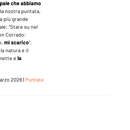
cipale che abbiamo
la nostra puntata,
La più grande
le: “Stare su nel
con Corrado:
e,
mi scarico
”.
a natura e il
mette e
la
arzo 2026
|
Puntate