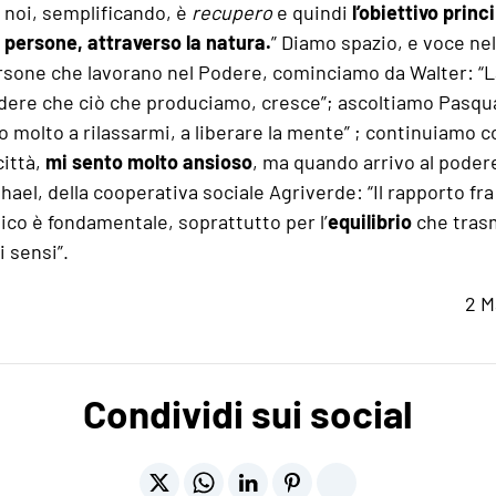
noi, semplificando, è
recupero
e quindi
l’obiettivo prin
e persone, attraverso la natura.
” Diamo spazio, e voce nel
persone che lavorano nel Podere, cominciamo da Walter: “
dere che ciò che produciamo, cresce”; ascoltiamo Pasqua
o molto a rilassarmi, a liberare la mente” ; continuiamo 
città,
mi sento molto ansioso
, ma quando arrivo al poder
el, della cooperativa sociale Agriverde: “Il rapporto fra l
ico è fondamentale, soprattutto per l’
equilibrio
che tras
i sensi”.
2 M
Condividi sui social