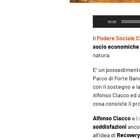
Audio
00:00
Player
Il
Podere Sociale 
socio economiche
natura.
E’ un possedimento
Parco di Forte Ban
con il sostegno e l
Alfonso Ciacco ed 
cosa consiste il pr
Alfonso Ciacco
e i
soddisfazioni
ancor
all’idea di
Recovery