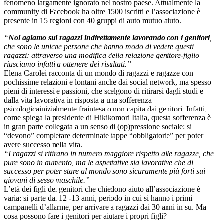
fenomeno largamente ignorato nel nostro paese. Attualmente la
community di Facebook ha oltre 1500 iscritti e l’associazione è
presente in 15 regioni con 40 gruppi di auto mutuo aiuto.
“
Noi agiamo sui ragazzi indirettamente lavorando con i genitori
,
che sono le uniche persone che hanno modo di vedere questi
ragazzi: attraverso una modifica della relazione genitore-figlio
riusciamo infatti a ottenere dei risultati.”
Elena Carolei racconta di un mondo di ragazzi e ragazze con
pochissime relazioni e lontani anche dai social network, ma spesso
pieni di interessi e passioni, che scelgono di ritirarsi dagli studi e
dalla vita lavorativa in risposta a una sofferenza
psicologicainizialmente fraintesa o non capita dai genitori. Infatti,
come spiega la presidente di Hikikomori Italia, questa sofferenza è
in gran parte collegata a un senso di (op)pressione sociale: si
“devono” completare determinate tappe “obbligatorie” per poter
avere successo nella vita.
“I ragazzi si ritirano in numero maggiore rispetto alle ragazze, che
pure sono in aumento, ma le aspettative sia lavorative che di
successo per poter stare al mondo sono sicuramente più forti sui
giovani di sesso maschile.”
L’età dei figli dei genitori che chiedono aiuto all’associazione è
varia: si parte dai 12 -13 anni, periodo in cui si hanno i primi
campanelli d’allarme, per arrivare a ragazzi dai 30 anni in su. Ma
cosa possono fare i genitori per aiutare i propri figli?