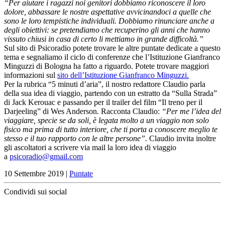
“Per aiutare i ragazzi noi genitori dobbiamo riconoscere il loro
dolore, abbassare le nostre aspettative avvicinandoci a quelle che
sono le loro tempistiche individuali. Dobbiamo rinunciare anche a
degli obiettivi: se pretendiamo che recuperino gli anni che hanno
vissuto chiusi in casa di certo li mettiamo in grande difficoltà.”
Sul sito di Psicoradio potete trovare le altre puntate dedicate a questo
tema e segnaliamo il ciclo di conferenze che l’Istituzione Gianfranco
Minguzzi di Bologna ha fatto a riguardo. Potete trovare maggiori
informazioni sul
sito dell’Istituzione Gianfranco Minguzzi.
Per la rubrica “5 minuti d’aria”, il nostro redattore Claudio parla
della sua idea di viaggio, partendo con un estratto da “Sulla Strada”
di Jack Kerouac e passando per il trailer del film “Il treno per il
Darjeeling” di Wes Anderson. Racconta Claudio:
“Per me l’idea del
viaggiare, specie se da soli, è legata molto a un viaggio non solo
fisico ma prima di tutto interiore, che ti porta a conoscere meglio te
stesso e il tuo rapporto con le altre persone”.
Claudio invita inoltre
gli ascoltatori a scrivere via mail la loro idea di viaggio
a
psicoradio@gmail.com
10 Settembre 2019
|
Puntate
Condividi sui social