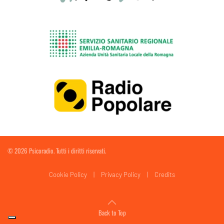
©
2026
Psicoradio. Tutti i diritti riservati.
Cookie Policy
|
Privacy Policy
|
Credits
Back to Top