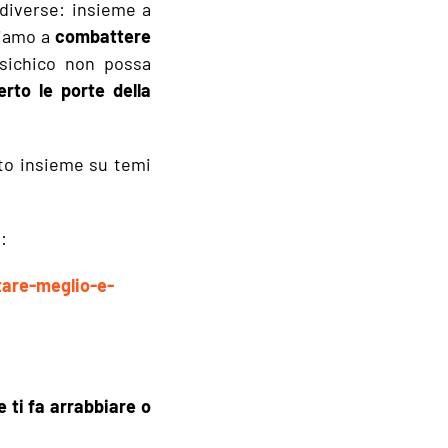
 diverse: insieme a
uiamo a
combattere
psichico non possa
rto le porte della
uto insieme su temi
:
tare-meglio-e-
e ti fa arrabbiare o