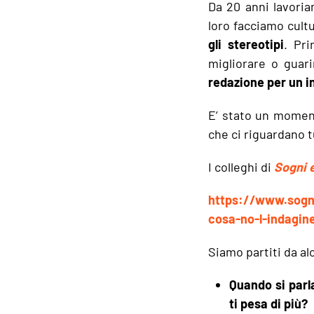
Da 20 anni lavoria
loro facciamo cult
gli stereotipi
. Pr
migliorare o guar
redazione per un i
E’ stato un moment
che ci riguardano t
I colleghi di
Sogni 
https://www.sogni
cosa-no-l-indagin
Siamo partiti da a
Quando si parla
ti pesa di più?