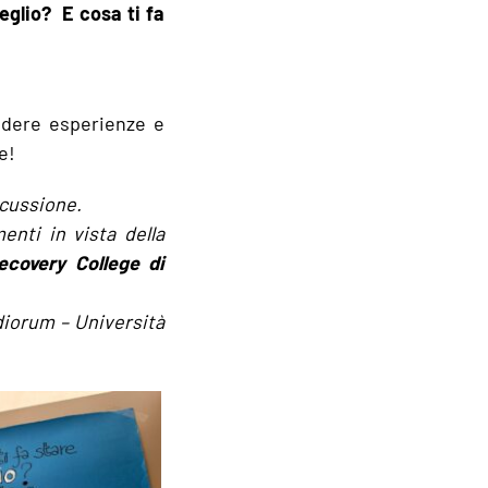
meglio? E cosa ti fa
idere esperienze e
e!
scussione.
enti in vista della
ecovery College di
diorum – Università