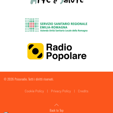
©
2026
Psicoradio. Tutti i diritti riservati.
Cookie Policy
|
Privacy Policy
|
Credits
Back to Top