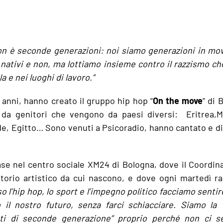
non è seconde generazioni: noi siamo generazioni in mo
, nativi e non, ma lottiamo insieme contro il razzismo ch
la e nei luoghi di lavoro.”
 anni, hanno creato il gruppo hip hop “
On the move
” di 
ia da genitori che vengono da paesi diversi: Eritrea,
, Egitto… Sono venuti a Psicoradio, hanno cantato e d
base nel centro sociale XM24 di Bologna, dove il Coordi
torio artistico da cui nascono, e dove ogni martedì r
o l’hip hop, lo sport e l’impegno politico facciamo sentire
il nostro futuro, senza farci schiacciare. Siamo la v
anti di seconde generazione” proprio perché non ci 