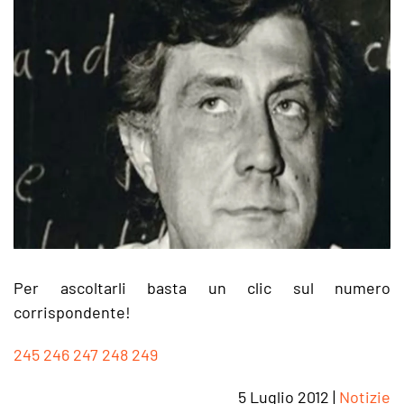
Per ascoltarli basta un clic sul numero
corrispondente!
245
246
247
248
249
5 Luglio 2012
|
Notizie