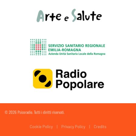
©
2026
Psicoradio. Tutti i diritti riservati.
Cookie Policy
|
Privacy Policy
|
Credits